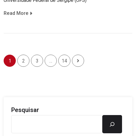
Universidade Federal de Sergipe (UFS)
Read More
1
2
3
…
14
Pesquisar