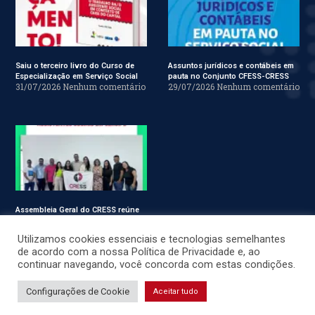
Saiu o terceiro livro do Curso de
Assuntos jurídicos e contábeis em
Especialização em Serviço Social
pauta no Conjunto CFESS-CRESS
31/07/2026
Nenhum comentário
29/07/2026
Nenhum comentário
Assembleia Geral do CRESS reúne
assistentes sociais em Sergipe
28/07/2026
Nenhum comentário
Utilizamos cookies essenciais e tecnologias semelhantes
de acordo com a nossa Política de Privacidade e, ao
continuar navegando, você concorda com estas condições.
© CRESS-SE 2022. Todos os Direitos Reservados.
Configurações de Cookie
Aceitar tudo
Desenvolvido por
JSWEBMIDIA