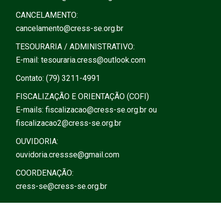
CANCELAMENTO:
cancelamento@cress-se.org.br
TESOURARIA / ADMINISTRATIVO:
E-mail:
tesouraria.cress@outlook.com
Contato: (79) 3211-4991
FISCALIZAÇÃO E ORIENTAÇÃO (COFI)
E-mails:
fiscalizacao@cress-se.org.br
ou
fiscalizacao2@cress-se.org.br
OUVIDORIA:
ouvidoria.cressse@gmail.com
COORDENAÇÃO:
cress-se@cress-se.org.br