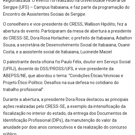
Regionalizada. O evento foi realizado na Universidade Federal de
Sergipe (UFS) – Campus Itabaiana, e faz parte da programação do
Encontro de Assistentes Sociais de Sergipe.
O conselheiro e vice-presidente do CRESS, Wallison Hipólito, fez a
abertura do evento. Participaram da mesa de abertura a presidente
do CRESS-SE, Dora Rosa Horlacher; o prefeito de Itabaiana, Adailton
Sousa; a secretária de Desenvolvimento Social de Itabaiana, Osanir
Costa; e a assistente social de Itabaiana, Lucineide Maciel.
O palestrante desta oficina foi Paulo Félix, doutor em Serviço Social
(UFRJ), docente do DSS/PROSS/UFS, e vice-presidente da
ABEPSS/NE, que abordou o tema: “Condições Éticas/técnicas e
Projeto Ético-Político: Desafios na sua defesa no cotidiano do
trabalho profissional”.
Durante a abertura, a presidente Dora Rosa destacou as principais
ações realizadas pelo CRESS-SE, a exemplo da intensificação da
fiscalização no interior do estado, da entrega dos Documentos de
Identificação Profissional (DIPs), da manutenção do valor da
anuidade por dois anos consecutivos e da realização do concurso
público.