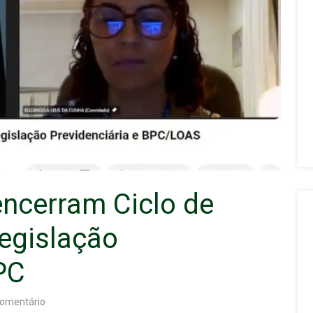
ncerram Ciclo de
egislação
PC
omentário