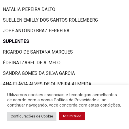
NATÁLIA PEREIRA DALTO
SUELLEN EMILLY DOS SANTOS ROLLEMBERG
JOSÉ ANTÔNIO BRAZ FERREIRA
SUPLENTES
RICARDO DE SANTANA MARQUES
ÉDSINA IZABEL DE A. MELO
SANDRA GOMES DA SILVA GARCIA
ANA FLÁVIA ALVES DE OLIVEIRA ALMEIDA
ELENICE BEZERRA LIMA
Utilizamos cookies essenciais e tecnologias semelhantes
de acordo com a nossa Política de Privacidade e, ao
AMANDA ARAÚJO PINTO
continuar navegando, você concorda com estas condições.
INGRID WALESKA DE JESUS SILVA LEITE
Configurações de Cookie
Aceitar tudo
ANNA KARLLA ANICETO DA SILVA AMORIM