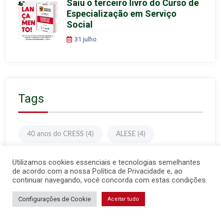
Saiu o terceiro livro do Curso de
Especialização em Serviço
Social
31 julho
Tags
40 anos do CRESS
(4)
ALESE
(4)
anuidade
(5)
Apoio
(4)
aracaju
(7)
Utilizamos cookies essenciais e tecnologias semelhantes
de acordo com a nossa Política de Privacidade e, ao
Assembleia Geral
(10)
Assistente Social
(50)
continuar navegando, você concorda com estas condições.
Configurações de Cookie
Aceitar tudo
assistentes sociais
(48)
assistência social
(6)