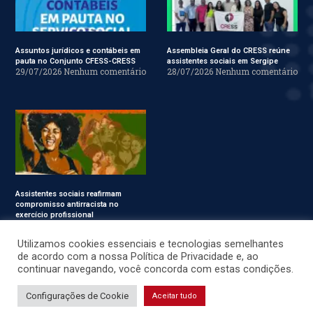
Assuntos jurídicos e contábeis em
Assembleia Geral do CRESS reúne
pauta no Conjunto CFESS-CRESS
assistentes sociais em Sergipe
29/07/2026
Nenhum comentário
28/07/2026
Nenhum comentário
Assistentes sociais reafirmam
compromisso antirracista no
exercício profissional
24/07/2026
Nenhum
comentário
Utilizamos cookies essenciais e tecnologias semelhantes
de acordo com a nossa Política de Privacidade e, ao
continuar navegando, você concorda com estas condições.
© CRESS-SE 2022. Todos os Direitos Reservados.
Configurações de Cookie
Aceitar tudo
Desenvolvido por
JSWEBMIDIA