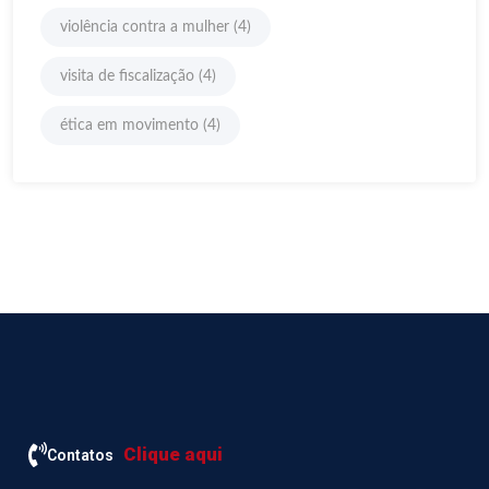
violência contra a mulher
(4)
visita de fiscalização
(4)
ética em movimento
(4)
Clique aqui
Contatos