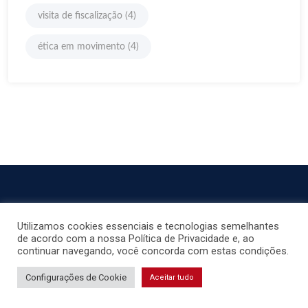
visita de fiscalização
(4)
ética em movimento
(4)
Utilizamos cookies essenciais e tecnologias semelhantes
de acordo com a nossa Política de Privacidade e, ao
continuar navegando, você concorda com estas condições.
Clique aqui
Contatos
Configurações de Cookie
Aceitar tudo
Links Úteis