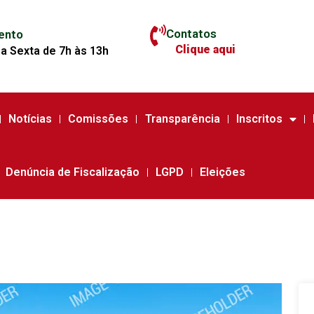
Contatos
ento
Clique aqui
a Sexta de 7h às 13h
Notícias
Comissões
Transparência
Inscritos
Denúncia de Fiscalização
LGPD
Eleições