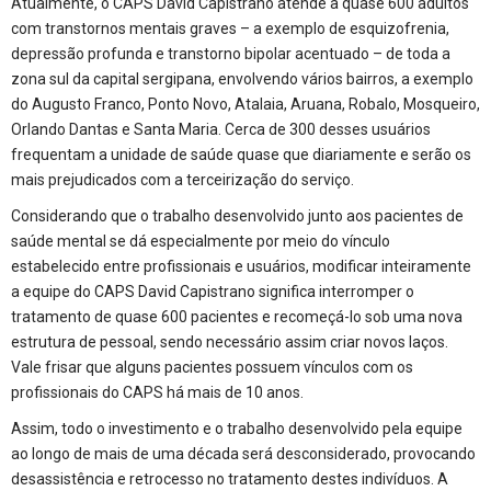
Atualmente, o CAPS David Capistrano atende a quase 600 adultos
com transtornos mentais graves – a exemplo de esquizofrenia,
depressão profunda e transtorno bipolar acentuado – de toda a
zona sul da capital sergipana, envolvendo vários bairros, a exemplo
do Augusto Franco, Ponto Novo, Atalaia, Aruana, Robalo, Mosqueiro,
Orlando Dantas e Santa Maria. Cerca de 300 desses usuários
frequentam a unidade de saúde quase que diariamente e serão os
mais prejudicados com a terceirização do serviço.
Considerando que o trabalho desenvolvido junto aos pacientes de
saúde mental se dá especialmente por meio do vínculo
estabelecido entre profissionais e usuários, modificar inteiramente
a equipe do CAPS David Capistrano significa interromper o
tratamento de quase 600 pacientes e recomeçá-lo sob uma nova
estrutura de pessoal, sendo necessário assim criar novos laços.
Vale frisar que alguns pacientes possuem vínculos com os
profissionais do CAPS há mais de 10 anos.
Assim, todo o investimento e o trabalho desenvolvido pela equipe
ao longo de mais de uma década será desconsiderado, provocando
desassistência e retrocesso no tratamento destes indivíduos. A