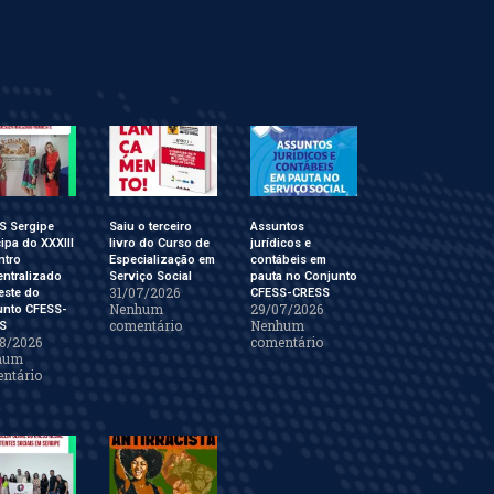
S Sergipe
Saiu o terceiro
Assuntos
cipa do XXXIII
livro do Curso de
jurídicos e
ntro
Especialização em
contábeis em
ntralizado
Serviço Social
pauta no Conjunto
31/07/2026
este do
CFESS-CRESS
Nenhum
29/07/2026
unto CFESS-
comentário
Nenhum
S
8/2026
comentário
hum
ntário