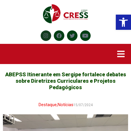
Abr
ABEPSS Itinerante em Sergipe fortalece debates
sobre Diretrizes Curriculares e Projetos
Pedagógicos
Destaque
,
Notícias
15/07/2024