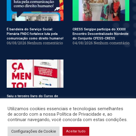
É bandeira do Serviço Social:
CRESS Sergipe participa do XXXIII
Plenária FNDC fortalece luta pela
Encontro Descentralizado Nordeste
comunicação como direito humano!
do Conjunto CFESS-CRESS
06/08/2026
Nenhum comentário
04/08/2026
Nenhum comentário
Saiu o terceiro livro do Curso de
Especialização em Serviço Social
31/07/2026
Nenhum comentário
Utilizamos cookies essenciais e tecnologias semelhantes
de acordo com a nossa Política de Privacidade e, ao
continuar navegando, você concorda com estas condições.
© CRESS-SE 2022. Todos os Direitos Reservados.
Configurações de Cookie
Aceitar tudo
Desenvolvido por
JSWEBMIDIA