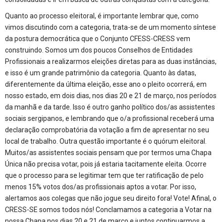
Quanto ao processo eleitoral, é importante lembrar que, como
vimos discutindo com a categoria, trata-se de um momento síntese
da postura democrática que o Conjunto CFESS-CRESS vem
construindo. Somos um dos poucos Conselhos de Entidades
Profissionais a realizarmos eleições diretas para as duas instâncias,
e isso é um grande patrimônio da categoria. Quanto às datas,
diferentemente da última eleição, esse ano o pleito ocorrerá, em
nosso estado, em dois dias, nos dias 20 e 21 de março, nos períodos
da manhã e da tarde. Isso é outro ganho político dos/as assistentes
sociais sergipanos, e lembrando que o/a profissional receberá uma
declaração comprobatória da votação a fim de apresentar no seu
local de trabalho. Outra questão importante é o quórum eleitoral.
Muitos/as assistentes sociais pensam que por termos uma Chapa
Única não precisa votar, pois já estaria tacitamente eleita. Ocorre
que o processo para se legitimar tem que ter ratificação de pelo
menos 15% votos dos/as profissionais aptos a votar. Por isso,
alertamos aos colegas que não jogue seu direito fora! Vote! Afinal, o
CRESS-SE somos todos nós! Conclamamos a categoria a Votar na
nossa Chapa nos dias 20 e 21 de março e juntos continuarmos a