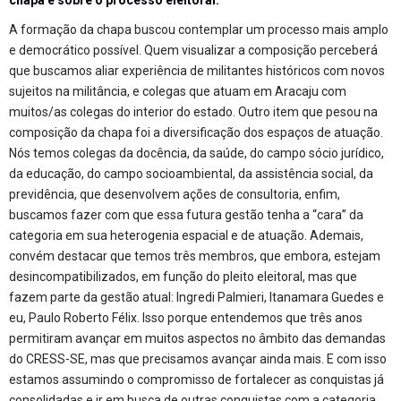
A formação da chapa buscou contemplar um processo mais amplo
e democrático possível. Quem visualizar a composição perceberá
que buscamos aliar experiência de militantes históricos com novos
sujeitos na militância, e colegas que atuam em Aracaju com
muitos/as colegas do interior do estado. Outro item que pesou na
composição da chapa foi a diversificação dos espaços de atuação.
Nós temos colegas da docência, da saúde, do campo sócio jurídico,
da educação, do campo socioambiental, da assistência social, da
previdência, que desenvolvem ações de consultoria, enfim,
buscamos fazer com que essa futura gestão tenha a “cara” da
categoria em sua heterogenia espacial e de atuação. Ademais,
convém destacar que temos três membros, que embora, estejam
desincompatibilizados, em função do pleito eleitoral, mas que
fazem parte da gestão atual: Ingredi Palmieri, Itanamara Guedes e
eu, Paulo Roberto Félix. Isso porque entendemos que três anos
permitiram avançar em muitos aspectos no âmbito das demandas
do CRESS-SE, mas que precisamos avançar ainda mais. E com isso
estamos assumindo o compromisso de fortalecer as conquistas já
consolidadas e ir em busca de outras conquistas com a categoria.