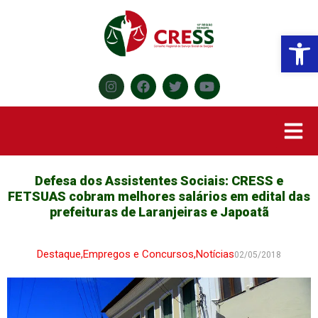
Abr
Defesa dos Assistentes Sociais: CRESS e
FETSUAS cobram melhores salários em edital das
prefeituras de Laranjeiras e Japoatã
Destaque
,
Empregos e Concursos
,
Notícias
02/05/2018