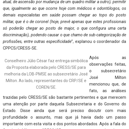
atual, de ascensão por mudança de um quadro militar a outro); permitir
que, igualmente ao que ocorre hoje com médicos e odontólogos, os
demais especialistas em saúde possam chegar ao topo do posto
militar, que é o de coronel (hoje, prevê apenas que estes profissionais
só poderão chegar ao posto de major, o que configura uma certa
discriminação), podendo causar o que chamo de sub-categorização de
profissões, entre outras especificidade
”, explanou o coordenador da
CPPCS/CRESS-SE.
Após as
Conselheiro Júlio César faz entrega simbólica
observações feitas,
da Proposta elaborada pelo CRESS/SE para
o subsecretário
melhoria da LOB-PMSE ao subsecretário José
José Milton
Milton. Ao lado, representantes do CRP/SE e
mencionou que, de
COREN/SE.
fato, as análises
trazidas pelo CRESS/SE são bastante pertinentes e que merecem
uma atenção por parte daquela Subsecretaria e do Governo do
Estado. Disse ainda que será preciso discutir com mais
profundidade o assunto, mas que já havia dado um passo
importante com esta visita e dos pontos abordados. Após a fala do