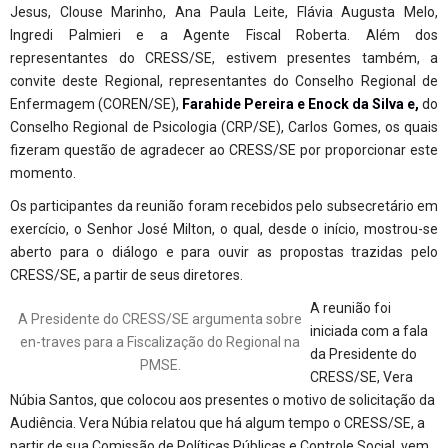
Jesus, Clouse Marinho, Ana Paula Leite, Flávia Augusta Melo,
Ingredi Palmieri e a Agente Fiscal Roberta. Além dos
representantes do CRESS/SE, estivem presentes também, a
convite deste Regional, representantes do Conselho Regional de
Enfermagem (COREN/SE),
Farahide Pereira e
Enock da Silva e
,
do
Conselho Regional de Psicologia (CRP/SE), Carlos Gomes, os quais
fizeram questão de agradecer ao CRESS/SE por proporcionar este
momento.
Os participantes da reunião foram recebidos pelo subsecretário em
exercício, o Senhor José Milton, o qual, desde o início, mostrou-se
aberto para o diálogo e para ouvir as propostas trazidas pelo
CRESS/SE, a partir de seus diretores.
A reunião foi
A Presidente do CRESS/SE argumenta sobre
iniciada com a fala
en-traves para a Fiscalização do Regional na
da Presidente do
PMSE.
CRESS/SE, Vera
Núbia Santos, que colocou aos presentes o motivo de solicitação da
Audiência. Vera Núbia relatou que há algum tempo o CRESS/SE, a
partir de sua Comissão de Políticas Públicas e Controle Social, vem