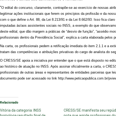
“
O edital do concurso, claramente, contrapõe-se ao exercício de nossas atri
legitimar ações institucionais que ferem os princípios da profissão e da nos
com o que define o Art. 88, da Lei 8.213/91 e da Lei 8.662/93. Isso fica clar
imputadas às/aos assistentes sociais no INSS, a exemplo do que observamos 
deste edital, que dão margem a práticas de “desvio de função”, “assédio mora
profissionais dentro da Previdência Social”,
explica a carta elaborada pelos p
Na carta, os profissionais pedem a retificação
imediata
do item 2.1.1 e a ext
tratam das competências e atribuições privativas do cargo de analista do s
O CRESS/SE apoia a iniciativa
por entender
que o que
está disposto no edit
ao histórico de atuação no
INSS
.
Após assinar oficialmente a carta, o CRE
profissionais de outras áreas
e representantes de entidades parceiras que
lei
documento pode ser acessado
no
link
http://www.peticaopublica.com.br/pvi
Relacionado
Vitória da categoria: INSS
CRESS/SE manifesta seu repúd
homologa resultado final de
nota que agride profissionais do