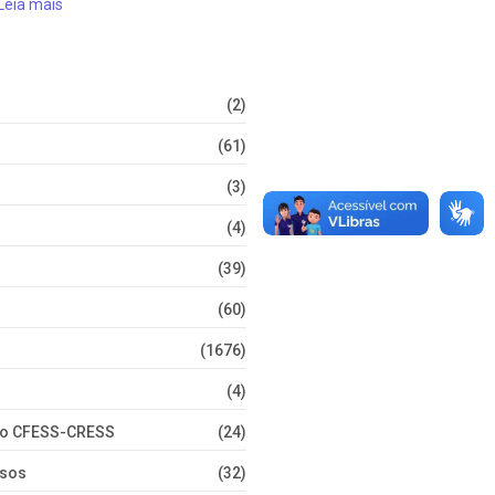
Leia mais
(2)
(61)
(3)
(4)
(39)
(60)
(1676)
(4)
nto CFESS-CRESS
(24)
rsos
(32)