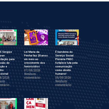
S Sergipe
Lei Maria da
É bandeira do
ove
Penha faz 20 anos
Serviço Social:
itação para
em meio ao
Plenária FNDC
ssão de
crescimento dos
fortalece luta pela
ição e
feminicídios
comunicação
07/08/2026
tro
como direito
Nenhum
ssional
humano!
8/2026
comentário
06/08/2026
hum
Nenhum
ntário
comentário