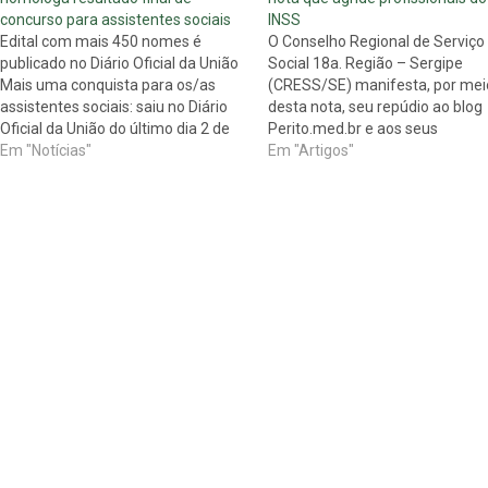
concurso para assistentes sociais
INSS
Edital com mais 450 nomes é
O Conselho Regional de Serviço
publicado no Diário Oficial da União
Social 18a. Região – Sergipe
Mais uma conquista para os/as
(CRESS/SE) manifesta, por mei
assistentes sociais: saiu no Diário
desta nota, seu repúdio ao blog
Oficial da União do último dia 2 de
Perito.med.br e aos seus
julho a homologação do resultado
Em "Notícias"
administradores, que publicara
Em "Artigos"
final com os/as excedentes
uma nota intitulada “Ida à Faze
aprovados/as no concurso público
desespera concessores do INSS
do Instituto Nacional do Seguro
nota, repleta de calúnias, ataca 
Social (INSS)…
postura ética dos trabalhadores
INSS,…