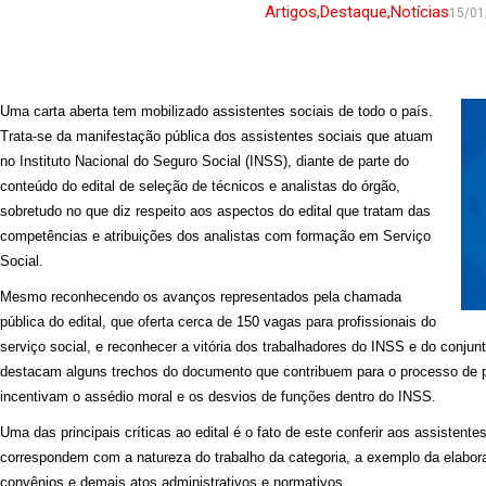
Artigos
,
Destaque
,
Notícias
15/01
Uma carta aberta tem mobilizado assistentes sociais de todo o país.
Trata-se da manifestação pública dos assistentes sociais que atuam
no Instituto Nacional do Seguro Social (INSS), diante de parte do
conteúdo do edital de seleção de técnicos e analistas do órgão,
sobretudo no que diz respeito aos aspectos do edital que tratam das
competências e atribuições dos analistas com formação em Serviço
Social.
Mesmo reconhecendo os avanços representados pela chamada
pública do edital, que oferta cerca de 150 vagas para profissionais do
serviço social, e reconhecer a vitória dos trabalhadores do INSS e do con
destacam alguns trechos do documento que contribuem para o processo de p
incentivam o assédio moral e os desvios de funções dentro do INSS.
Uma das principais críticas ao edital é o fato de este conferir aos assistente
correspondem com a natureza do trabalho da categoria, a exemplo da elabora
convênios e demais atos administrativos e normativos.