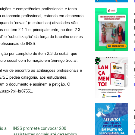
buições e competências profissionais e tenta
sa autonomia profissional, estando em desacordo
o quando “novas” (e estranhas) atividades são
no item 2.1.1 e, principalmente, no item 2.3
l” e “subutilização” da força de trabalho desses
rofissionais do INSS.
inção por completo do item 2.3 do edital, que
eguro social com formação em Serviço Social.
al vai de encontro
à
s atribuições profissionais e
SS/SE
pede
à
categoria,
aos
estudantes,
a
m
o documento
e assine
m
a petição.
O
ew.aspx?pi=br87551
.
io a
INSS promete convocar 200
assistentes sociais até dezembro