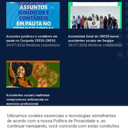
Assuntos jurídicos e contábeis em
Assembleia Geral do CRESS reúne
pauta no Conjunto CFESS-CRESS
assistentes sociais em Sergipe
29/07/2026
Nenhum comentário
28/07/2026
Nenhum comentário
Assistentes sociais reafirmam
compromisso antirracista no
exercício profissional
24/07/2026
Nenhum
comentário
Utilizamos cookies essenciais e tecnologias semelhantes
de acordo com a nossa Política de Privacidade e, ao
continuar navegando, você concorda com estas condições.