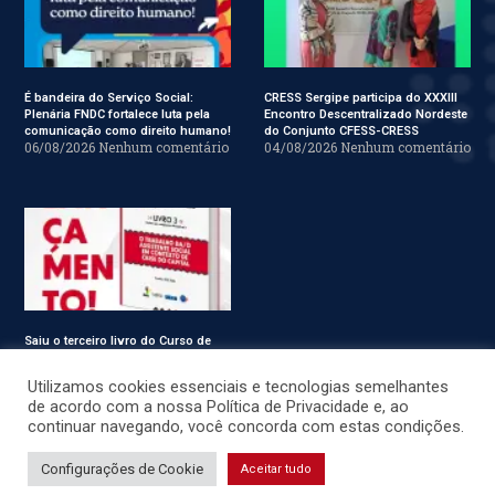
É bandeira do Serviço Social:
CRESS Sergipe participa do XXXIII
Plenária FNDC fortalece luta pela
Encontro Descentralizado Nordeste
comunicação como direito humano!
do Conjunto CFESS-CRESS
06/08/2026
Nenhum comentário
04/08/2026
Nenhum comentário
Saiu o terceiro livro do Curso de
Especialização em Serviço Social
31/07/2026
Nenhum comentário
Utilizamos cookies essenciais e tecnologias semelhantes
de acordo com a nossa Política de Privacidade e, ao
continuar navegando, você concorda com estas condições.
© CRESS-SE 2022. Todos os Direitos Reservados.
Configurações de Cookie
Aceitar tudo
Desenvolvido por
JSWEBMIDIA