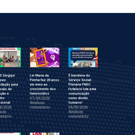
S Sergipe
Lei Maria da
É bandeira do
ove
Penha faz 20 anos
Serviço Social:
itação para
em meio ao
Plenária FNDC
ssão de
crescimento dos
fortalece luta pela
ição e
feminicídios
comunicação
07/08/2026
tro
como direito
Nenhum
ssional
humano!
8/2026
comentário
06/08/2026
hum
Nenhum
ntário
comentário