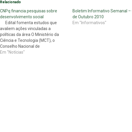
Relacionado
CNPq financia pesquisas sobre
Boletim Informativo Semanal –
desenvolvimento social
de Outubro 2010
Edital fomenta estudos que
Em "Informativos"
avaliem ações vinculadas a
políticas da área O Ministério da
Ciência e Tecnologia (MCT), o
Conselho Nacional de
Desenvolvimento Científico e
Em "Notícias"
Tecnológico (CNPq) e o Ministério
do Desenvolvimento Social e
Combate à Fome (MDS) lançaram
nesta sexta-feira edital para
selecionar propostas de apoio…