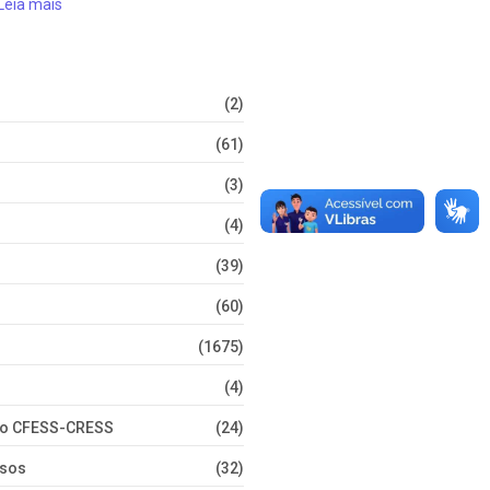
Leia mais
(2)
(61)
(3)
(4)
(39)
(60)
(1675)
(4)
nto CFESS-CRESS
(24)
rsos
(32)