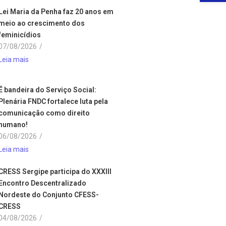
Lei Maria da Penha faz 20 anos em
meio ao crescimento dos
feminicídios
07/08/2026
/
Leia mais
É bandeira do Serviço Social:
Plenária FNDC fortalece luta pela
comunicação como direito
humano!
06/08/2026
/
Leia mais
CRESS Sergipe participa do XXXIII
Encontro Descentralizado
Nordeste do Conjunto CFESS-
CRESS
04/08/2026
/