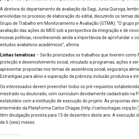
A diretora do departamento de avaliação da Sagi, Junia Quiroga, lembr
envolvidas no processo de elaboração do edital, discutindo os temas d
Grupo de Trabalho em Monitoramento e Avaliação (GTMA). “O grupo pre
avaliação das ações do MDS sob a perspectiva da integração e de nov
nossas políticas, reconhecendo ainda a importância de aprofundar o 
estudos avaliativos acadêmicos”, afirma.
Linhas temáticas
– Serão priorizados os trabalhos que tiverem como f
proteção e desenvolvimento social, vinculado a programas, ações e s
apresentar propostas nos temas de assistência social; segurança alimen
Estratégias para alívio e superação da pobreza; inclusão produtiva e in
Os interessados devem preencher todos os pré-requisitos estabelecidos 
mestrado ou doutorado, com curriculum devidamente cadastrado na Pla
estatutário com a instituição de execução do projeto. As propostas 
intermédio da Plataforma Carlos Chagas (
http://carloschagas.cnpq.br/
têm divulgação prevista para 13 de dezembro deste ano. A execução d
de 6 (seis) meses.