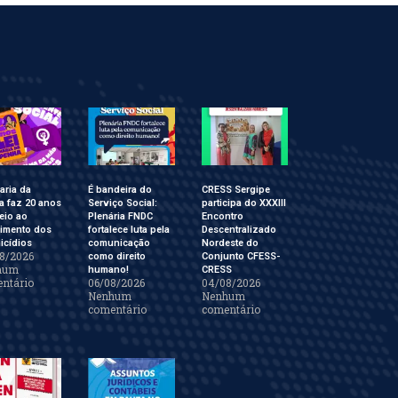
aria da
É bandeira do
CRESS Sergipe
a faz 20 anos
Serviço Social:
participa do XXXIII
eio ao
Plenária FNDC
Encontro
cimento dos
fortalece luta pela
Descentralizado
icídios
comunicação
Nordeste do
8/2026
como direito
Conjunto CFESS-
hum
humano!
CRESS
ntário
06/08/2026
04/08/2026
Nenhum
Nenhum
comentário
comentário