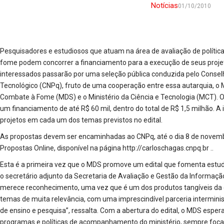
Notícias
01/10/2010
Pesquisadores e estudiosos que atuam na área de avaliação de polític
fome podem concorrer a financiamento para a execução de seus projeto
interessados passarão por uma seleção pública conduzida pelo Conselh
Tecnológico (CNPq), fruto de uma cooperação entre essa autarquia, o M
Combate à Fome (MDS) e o Ministério da Ciência e Tecnologia (MCT). Os
um financiamento de até R$ 60 mil, dentro do total de R$ 1,5 milhão. A
projetos em cada um dos temas previstos no edital.
As propostas devem ser encaminhadas ao CNPq, até o dia 8 de novembr
Propostas Online, disponível na página
http://carloschagas.cnpq.br
..
Esta é a primeira vez que o MDS promove um edital que fomenta estud
o secretário adjunto da Secretaria de Avaliação e Gestão da Informação
merece reconhecimento, uma vez que é um dos produtos tangíveis da
temas de muita relevância, com uma imprescindível parceria interminis
de ensino e pesquisa”, ressalta. Com a abertura do edital, o MDS espera
programas e políticas de acompanhamento do ministério, sempre foc