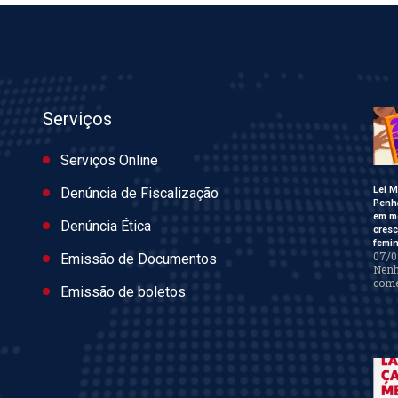
Serviços
Serviços Online
Lei M
Denúncia de Fiscalização
Penh
em m
Denúncia Ética
cres
femin
07/0
Emissão de Documentos
Nen
come
Emissão de boletos