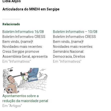
Lídia Anjos
Articuladora do MNDH em Sergipe
Relacionado
Boletim Informativo 16/08
Boletim Informativo – 10/08
Boletim Informativo CRESS
Boletim Informativo CRESS
Bem vindo, {name}!
Bem vindo, {name}!
Novidades mais recentes:
Novidades mais recentes:
Cress Sergipe promove
Seminário Nacional:
Assembleia Geral, apresenta
Democracia, Direitos
balanço e elege Assistentes
Em "Informativos"
Humanos e
Em "Informativos"
Sociais para o Encontro
Desenvolvimento tem
Nacional em Serviço Social
inscrições encerradas no dia
Na manhã desta quarta
17 de agosto Nos dias 29, 30
feira, dia 15 de agosto, a
e 31 d e agosto, o Instituo
gestão “ Unir forças para
Braços, uma entidade
avançar nas lutas” organizou
pautada pela defesa dos
Apontamentos sobre a
uma Assembleia Geral no…
direitos humanos, irá
redução da maioridade penal
desenvolver o I Seminário
Em "Artigos"
Nacional:…