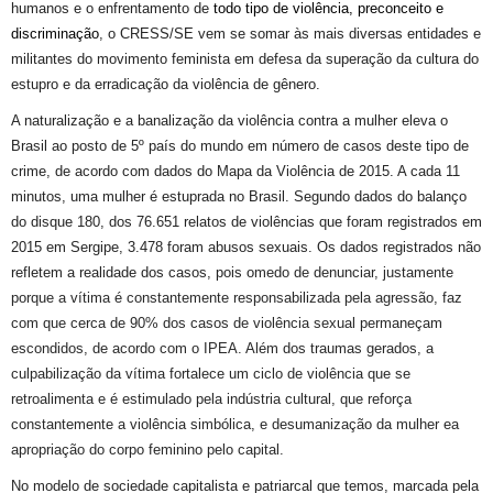
humanos
e o enfrentamento de
todo tipo de violência, preconceito
e
discriminaç
ão
, o CRESS/
SE
vem se somar às mais diversas entidades e
militantes do movimento feminista em defesa da superação da cultura do
estupro e da erradicação da vi
olência de gênero.
A naturalização
e a banalização
da violência contra a mulher eleva o
Brasil ao posto de 5º país do mundo em número de casos deste tipo de
crim
e
, de acordo com dados do Mapa da Violência de 2015. A cada 11
minutos, uma mulher é estuprada no Brasil.
Segundo dados do balanço
do
disque
180, dos 76.651 relatos de violências que foram registrados em
2015
em Sergipe,
3.478
foram
abusos
sexua
is.
O
s dados registrados
n
ão
refletem a realidade dos casos,
pois o
medo de denunciar, justamente
porque a vítima é constantemente responsabilizada pela agressão, faz
com que
cerca de 90% dos
casos de violência sexual permane
ç
am
escondidos,
de acordo com o
IPEA. Além dos traumas gerados, a
culpabilização da vítima fortalece um ciclo de violência que se
retroalimenta e é estimulado pela indústria cultural, que reforça
constantemente
a violência si
m
bólica,
e desumanização da mulher e
a
apropriação do corpo feminino pelo capital.
No modelo de sociedade capitalista e patriarcal que temos, marcada pela