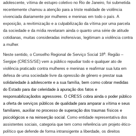
adolescente, vítima de estupro coletivo no Rio de Janeiro, foi submetida
recentemente chamou a atenção para a triste realidade de violência
vivenciada diariamente por mulheres e meninas em todo o país. A
exposição, a revitimização e a culpabilização da vítima por uma parcela
da sociedade e da mídia revelaram ainda o quanto uma série de atitude
cotidianas, muitas consideradas inofensivas, legitimam a violência contra
a mulher.
a
Neste s
entido
, o Conselho Regional de Serviço Social 18
. Região –
Sergipe (CRESS/SE) vem
a público repudiar todo e qualquer ato de
violência praticado contra mulheres e meninas e reafirmar sua luta em
defesa de uma sociedade livre da opressão de gênero
e prestar
sua
solidariedade
à adolescente e
a
sua família,
bem como cobrar
medidas
do
Estado
par
a dar celeridade à apuração dos fatos e
responsabiliza
ção
d
os agressores.
O CRESS
cobra ainda o poder público
a oferta de
serviços públicos de qualidade para amparar a vítima e seus
familiares, auxiliar no processo de superação dos traumas físicos e
psicológicos e na reinserção social.
Como entidade representativa dos
assistentes sociais, categoria
que tem
como referência um projeto ético-
político que defende de forma
intransigente
a liberdade,
os direitos