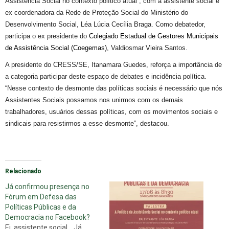
Assistência Social no contexto político atual”,
com a a
ssistente
s
ocial e
ex coordenadora da Rede
de P
roteção Social do
Ministério do
Desenvolvimento Social
, Léa
Lúcia Cecília
Braga.
Como debatedor,
participa o
ex presidente do
Colegiado Estadual de Gestores Municipais
de Assistência Social (Coegemas)
, Valdiosmar
Vieira Santos.
A presidente do CRESS/SE, Itanamara Guedes, reforça a importância de
a categoria participar deste espaço de debates e incidência política.
“Nesse contexto de desmonte das políticas sociais é necessário que nós
Assistentes Sociais possamos nos unirmos com os demais
trabalhadores, usuários dessas políticas, com os movimentos sociais e
sindicais para resistirmos a esse desmonte”,
destacou.
Relacionado
Já confirmou presença no
Fórum em Defesa das
Políticas Públicas e da
Democracia no Facebook?
Ei, assistente social... Já