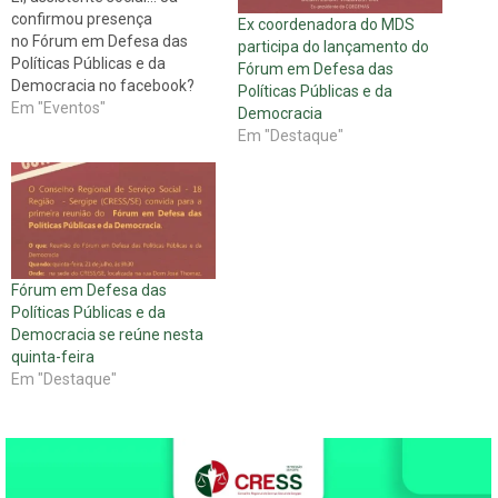
confirmou presença
Ex coordenadora do MDS
no Fórum em Defesa das
participa do lançamento do
Políticas Públicas e da
Fórum em Defesa das
Democracia no facebook?
Políticas Públicas e da
Acesse o link e
Em "Eventos"
Democracia
confirme! https://www.facebook.com/events/145517485866291/
Em "Destaque"
O Fórum será será lançado
nesta sexta-feira, às 8h30 no
auditório do Sindicato dos
Bancários, localizado na Av.
Gonçalo Prado Rolemberg,
794/804 - Centro, Aracaju. O
lançamento contará…
Fórum em Defesa das
Políticas Públicas e da
Democracia se reúne nesta
quinta-feira
Em "Destaque"