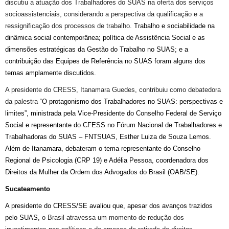
discutiu
a atuação dos Trabalhadores do SUAS na oferta dos serviços
socioassistenciais,
considerando a
perspectiva da qualificação e
a
ressignificação dos processos de trabalho.
Trabalho e sociabilidade na
dinâmica social contemporânea;
política de Assistência Social e as
dimensões estratégicas da Gestão do Trabalho no SUAS;
e a
contribuição das Equipes de Referência no SUAS
foram alguns dos
temas amplamente discutidos.
A presidente d
o CRESS
, Itanamara Guedes,
contribuiu
como debatedora
da
palestra
“
O protagonismo dos Trabalhadores no SUAS: perspectivas e
limites”,
ministrada pela Vice-Presidente do Conselho Federal de Serviço
Social e representante do CFESS no Fó
rum Nacional de Trabalhadores e
Trabalhadoras do SUAS – FNTSUAS,
Esther Luiza de Souza Lemos.
A
lém de Itanamara, debateram o tema
representan
te d
o Conselho
Regional de Psicologia (CRP 19) e
Adélia Pessoa,
coordenadora dos
Direitos da Mulher da Ordem dos Advogados do Brasil
(OAB/
SE
).
Sucateamento
A presidente do CRESS/SE avaliou que, apesar dos avanços trazidos
pelo SUAS,
o Brasil atravessa um momento
de redução dos