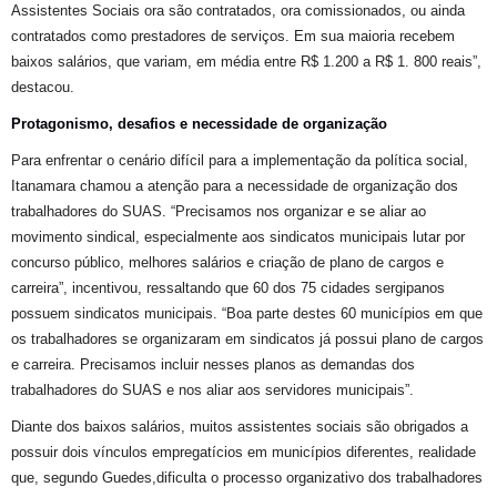
Assistentes Sociais
ora são
contratados,
ora
comissionados,
ou ainda
contratados como
prestador
es
de serviços.
Em sua maioria
recebem
baixos sal
ár
io
s, que variam, em média entre R$
1.200 a
R$
1. 800 reais”,
destacou.
Protagonismo, desafios e necessidade de organização
Para enfrentar
o
cenário
difícil para a implementação da política social
,
Itanamara
chamou a atenção para
a necessidade de organização dos
trabalhadores
do SUAS. “Precisamos nos organizar e se aliar ao
movimento sindical, especialmente aos sindicatos municipais lutar por
concurso público, melhores salários e criação de plano de cargos e
carreira”,
incentivou, ressaltando que
60
dos 75 cidades sergipanos
possuem sindicatos municipais. “
Boa parte destes 60 municípios em que
os trabalhadores se organizaram em sindicatos
já possui plano de cargos
e carreira.
P
recisamos incluir nesses planos as demandas dos
trabalhadores do SUAS e nos aliar
aos
servidores municipais”
.
Diante dos baixos salários, muitos assistentes sociais são obrigados a
possuir
dois vínculos empregatícios em municípios diferentes,
realidade
que,
segundo Guedes,
dificulta o processo organizativo dos trabalhadores