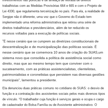
investimentos nas pol
í
ticas
e
de ameaça de retirada de direitos
trabalhistas com as
Medidas Provisórias
664 e 665 e
com
o
Projeto de
Lei 4330, que regulamenta
terceirização
no país
.
Para ela, a realidade de
Sergipe não é diferente, uma vez que o Governo do Estado tem
implementado uma
reforma administrativa que
retirou uma série de
direitos trabalhistas e previdenciário
s,
além de ter reduzido
os
recurso
s
voltados para a execução de
pol
í
ticas sociais.
“
m a
s diretrizes constitucionais de
É nesse cenário que se cumpre
descentralização e
de
municipalização das pol
í
ticas sociais.
É
nesse cenário que se comemora 10 anos de criação do SUAS,
u
m
sistema novo que consolida a pol
í
tica de assistência social como
direito, mas que ao mesmo tempo tem que conviver com o
sucateamento, com as práticas assistencialista
s
, clientelistas,
patrimonialista
s
e coronelista
s
que persiste
m
na
s
diversas gestões
municipais”,
lamentou a presidente.
Ela denunciou duas práticas comuns
no cotidiano do SUAS:
o desvio de
função e a contratação dos assistentes sociais pelos mais diversos tipos
de vínculo. “O
trabalhador
cuja função é
serviço
s
gerais e ocupa o cargo
de cadastrador do
B
olsa
F
am
í
lia ou de Assistente administrativo.
O