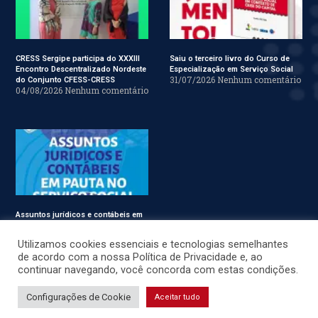
CRESS Sergipe participa do XXXIII
Saiu o terceiro livro do Curso de
Encontro Descentralizado Nordeste
Especialização em Serviço Social
31/07/2026
Nenhum comentário
do Conjunto CFESS-CRESS
04/08/2026
Nenhum comentário
Assuntos jurídicos e contábeis em
pauta no Conjunto CFESS-CRESS
29/07/2026
Nenhum comentário
Utilizamos cookies essenciais e tecnologias semelhantes
de acordo com a nossa Política de Privacidade e, ao
continuar navegando, você concorda com estas condições.
© CRESS-SE 2022. Todos os Direitos Reservados.
Configurações de Cookie
Aceitar tudo
Desenvolvido por
JSWEBMIDIA