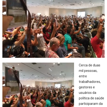
Cerca de duas
mil pessoas,
entre
trabalhadores,
gestores e
usuários da
política de saúde
participaram da