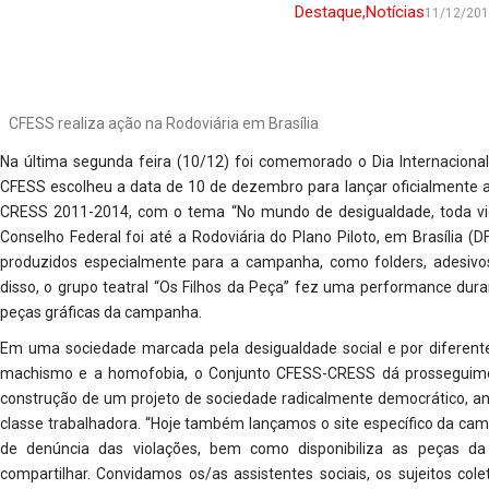
Destaque
,
Notícias
11/12/20
CFESS realiza ação na Rodoviária em Brasília
Na última segunda feira (10/12) foi comemorado o Dia Internacional
CFESS escolheu a data de 10 de dezembro para lançar oficialmente
CRESS 2011-2014, com o tema “No mundo de desigualdade, toda violaç
Conselho Federal foi até a Rodoviária do Plano Piloto, em Brasília (D
produzidos especialmente para a campanha, como folders, adesivos
disso, o grupo teatral “Os Filhos da Peça” fez uma performance du
peças gráficas da campanha.
Em uma sociedade marcada pela desigualdade social e por diferent
machismo e a homofobia, o Conjunto CFESS-CRESS dá prosseguiment
construção de um projeto de sociedade radicalmente democrático, ant
classe trabalhadora. “Hoje também lançamos o site específico da ca
de denúncia das violações, bem como disponibiliza as peças d
compartilhar. Convidamos os/as assistentes sociais, os sujeitos col