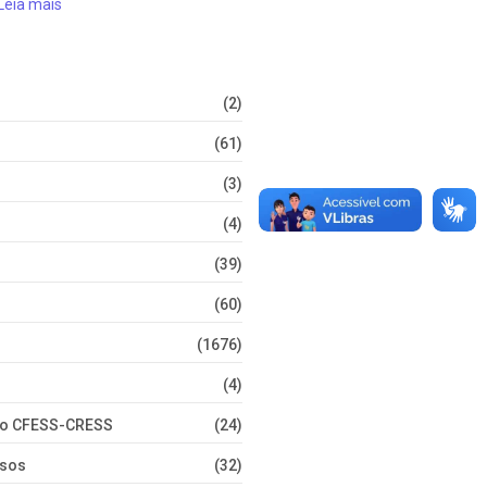
Leia mais
(2)
(61)
(3)
(4)
(39)
(60)
(1676)
(4)
nto CFESS-CRESS
(24)
rsos
(32)