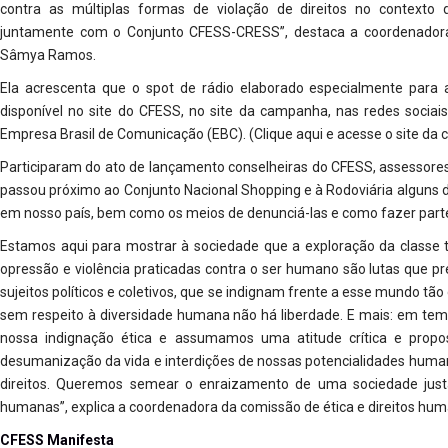
contra as múltiplas formas de violação de direitos no contexto d
juntamente com o Conjunto CFESS-CRESS”, destaca a coordenador
Sâmya Ramos.
Ela acrescenta que o spot de rádio elaborado especialmente para
disponível no site do CFESS, no site da campanha, nas redes sociai
Empresa Brasil de Comunicação (EBC). (Clique aqui e acesse o site d
Participaram do ato de lançamento conselheiras do CFESS, assessore
passou próximo ao Conjunto Nacional Shopping e à Rodoviária alguns d
em nosso país, bem como os meios de denunciá-las e como fazer part
Estamos aqui para mostrar à sociedade que a exploração da classe 
opressão e violência praticadas contra o ser humano são lutas que p
sujeitos políticos e coletivos, que se indignam frente a esse mundo tão
sem respeito à diversidade humana não há liberdade. E mais: em te
nossa indignação ética e assumamos uma atitude crítica e propos
desumanização da vida e interdições de nossas potencialidades humana
direitos. Queremos semear o enraizamento de uma sociedade justa
humanas”, explica a coordenadora da comissão de ética e direitos hu
CFESS Manifesta