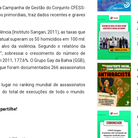
e a Campanha de Gestão do Conjunto CFESS-
 primordiais, traz dados recentes e graves
cia (Instituto Sangari, 2011), as taxas que
atual superam os 50 homicídios em 100 mil.
lvo da violência. Segundo o relatório da
1”, sobressai o crescimento do número de
 2011, 177,6%. O Grupo Gay da Bahia (GGB),
a que foram documentados 266 assassinatos
o lugar no ranking mundial de assassinatos
% do total de execuções de todo o mundo.
partilhe!