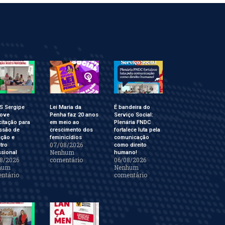
S Sergipe
Lei Maria da
É bandeira do
ove
Penha faz 20 anos
Serviço Social:
itação para
em meio ao
Plenária FNDC
ssão de
crescimento dos
fortalece luta pela
ição e
feminicídios
comunicação
07/08/2026
tro
como direito
Nenhum
ssional
humano!
8/2026
comentário
06/08/2026
hum
Nenhum
ntário
comentário