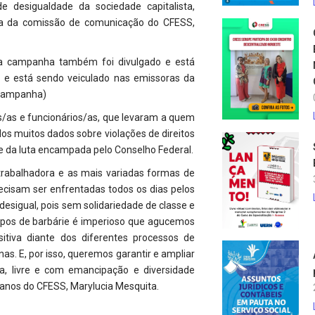
e desigualdade da sociedade capitalista,
a da comissão de comunicação do CFESS,
 a campanha também foi divulgado e está
s e está sendo veiculado nas emissoras da
a campanha)
s/as e funcionários/as, que levaram a quem
os muitos dados sobre violações de direitos
e da luta encampada pelo Conselho Federal.
trabalhadora e as mais variadas formas de
recisam ser enfrentadas todos os dias pelos
 desigual, pois sem solidariedade de classe e
mpos de barbárie é imperioso que agucemos
itiva diante dos diferentes processos de
s. E, por isso, queremos garantir e ampliar
, livre e com emancipação e diversidade
manos do CFESS, Marylucia Mesquita.