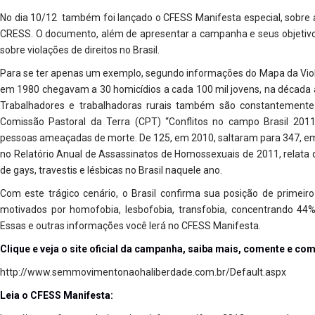
No dia 10/12 também foi lançado o CFESS Manifesta especial, sobr
CRESS. O documento, além de apresentar a campanha e seus objetivos
sobre violações de direitos no Brasil.
Para se ter apenas um exemplo, segundo informações do Mapa da Violên
em 1980 chegavam a 30 homicídios a cada 100 mil jovens, na década 
Trabalhadores e trabalhadoras rurais também são constantemente a
Comissão Pastoral da Terra (CPT) “Conflitos no campo Brasil 201
pessoas ameaçadas de morte. De 125, em 2010, saltaram para 347, em
no Relatório Anual de Assassinatos de Homossexuais de 2011, relat
de gays, travestis e lésbicas no Brasil naquele ano.
Com este trágico cenário, o Brasil confirma sua posição de primeir
motivados por homofobia, lesbofobia, transfobia, concentrando 44
Essas e outras informações você lerá no CFESS Manifesta.
Clique e veja o site oficial da campanha, saiba mais, comente e com
http://www.semmovimentonaohaliberdade.com.br/Default.aspx
Leia o CFESS Manifesta: