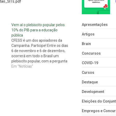
tao_SITE.pdf
Apresentações
Vem aí o plebiscito popular pelos
10% do PIB para a educação
Artigos
pública
CFESS é um dos apoiadores da
Brain
Campanha. Participe! Entre os dias
6 de novembro e 6 de dezembro,
Concursos
ocorrerá em todo o Brasil um
plebiscito popular, com a pergunta
COVID-19
"Você concorda com o
Em "Notícias"
investimento de 10% do Produto
Cursos
Interno Bruto (PIB) na Educação
Pública já?". A atividade faz parte
Destaque
da…
Development
Eleições do Conju
Empregos e Concu