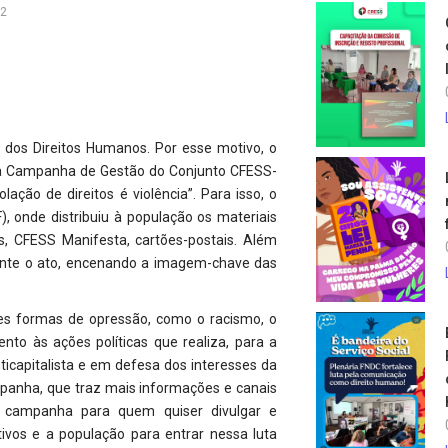
12
 dos Direitos Humanos. Por esse motivo, o
 a Campanha de Gestão do Conjunto CFESS-
ão de direitos é violência”. Para isso, o
F), onde distribuiu à população os materiais
, CFESS Manifesta, cartões-postais. Além
rante o ato, encenando a imagem-chave das
es formas de opressão, como o racismo, o
o às ações políticas que realiza, para a
icapitalista e em defesa dos interesses da
mpanha, que traz mais informações e canais
a campanha para quem quiser divulgar e
etivos e a população para entrar nessa luta