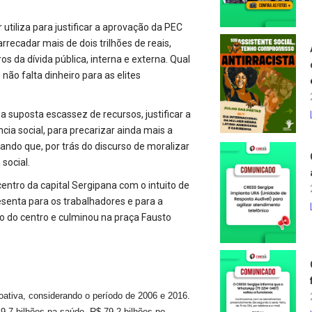
tiliza para justificar a aprovação da PEC
recadar mais de dois trilhões de reais,
s da dívida pública, interna e externa. Qual
 não falta dinheiro para as elites
 a suposta escassez de recursos, justificar a
cia social, para precarizar ainda mais a
cando que, por trás do discurso de moralizar
 social.
ntro da capital Sergipana com o intuito de
resenta para os trabalhadores e para a
o do centro e culminou na praça Fausto
ativa, considerando o período de 2006 e 2016.
9,7 bilhões na saúde, R$ 79,2 bilhões no