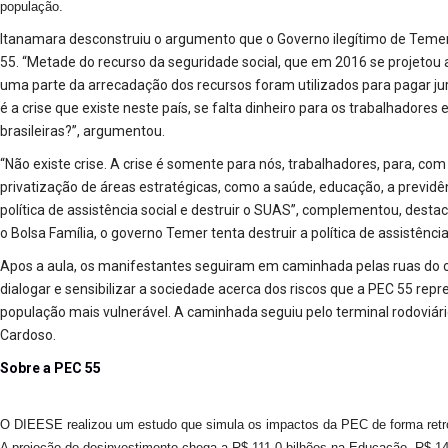
população.
Itanamara desconstruiu o argumento que o Governo ilegítimo de Temer u
55. “Metade do recurso da seguridade social, que em 2016 se projetou ar
uma parte da arrecadação dos recursos foram utilizados para pagar juro
é a crise que existe neste país, se falta dinheiro para os trabalhadores e
brasileiras?”, argumentou.
“Não existe crise. A crise é somente para nós, trabalhadores, para, com
privatização de áreas estratégicas, como a saúde, educação, a previdên
política de assistência social e destruir o SUAS”, complementou, desta
o Bolsa Família, o governo Temer tenta destruir a política de assistência
Apos a aula, os manifestantes seguiram em caminhada pelas ruas do ce
dialogar e sensibilizar a sociedade acerca dos riscos que a PEC 55 rep
população mais vulnerável. A caminhada seguiu pelo terminal rodoviári
Cardoso.
Sobre a PEC 55
O DIEESE realizou um estudo que simula os impactos da PEC de forma retro
A projeção do desinvestimento chega a R$ 111,0 bilhões na Educação, R$ 14