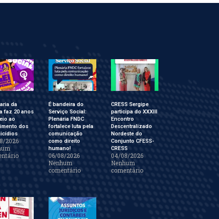
aria da
É bandeira do
CRESS Sergipe
a faz 20 anos
Serviço Social:
participa do XXXIII
eio ao
Plenária FNDC
Encontro
cimento dos
fortalece luta pela
Descentralizado
icídios
comunicação
Nordeste do
8/2026
como direito
Conjunto CFESS-
hum
humano!
CRESS
ntário
06/08/2026
04/08/2026
Nenhum
Nenhum
comentário
comentário