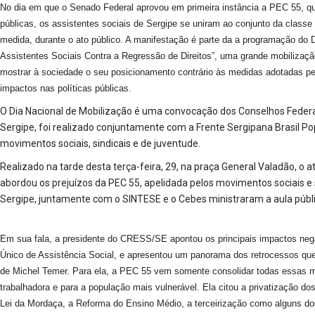
No dia em que o Senado Federal aprovou em primeira instância a PEC 55, qu
públicas, os assistentes sociais de Sergipe se uniram ao conjunto da classe t
medida, durante o ato público. A manifestação é parte da a programação do 
Assistentes Sociais Contra a Regressão de Direitos”, uma grande mobilizaçã
mostrar à sociedade o seu posicionamento contrário às medidas adotadas pe
impactos nas políticas públicas.
O Dia Nacional de Mobilização é uma convocação dos Conselhos Federal
Sergipe, foi realizado conjuntamente com a Frente Sergipana Brasil Po
movimentos sociais, sindicais e de juventude.
Realizado na tarde desta terça-feira, 29, na praça General Valadão, o a
abordou os prejuízos da PEC 55, apelidada pelos movimentos sociais e
Sergipe, juntamente com o SINTESE e o Cebes ministraram a aula públi
Em sua fala, a presidente do CRESS/SE apontou os principais impactos neg
Único de Assistência Social, e apresentou um panorama dos retrocessos que
de Michel Temer. Para ela, a PEC 55 vem somente consolidar todas essas m
trabalhadora e para a população mais vulnerável. Ela citou a privatização do
Lei da Mordaça, a Reforma do Ensino Médio, a terceirização como alguns do