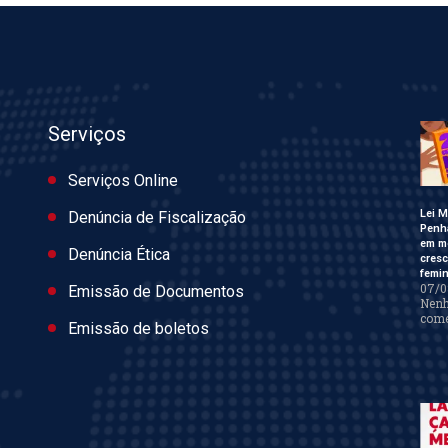
Serviços
Serviços Online
Lei M
Denúncia de Fiscalização
Penh
em m
Denúncia Ética
cres
femin
07/0
Emissão de Documentos
Nen
come
Emissão de boletos