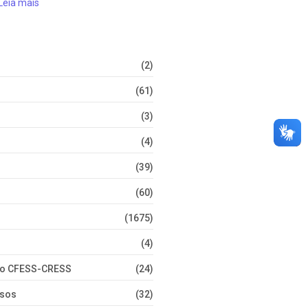
Leia mais
(2)
(61)
(3)
(4)
(39)
(60)
(1675)
(4)
nto CFESS-CRESS
(24)
rsos
(32)