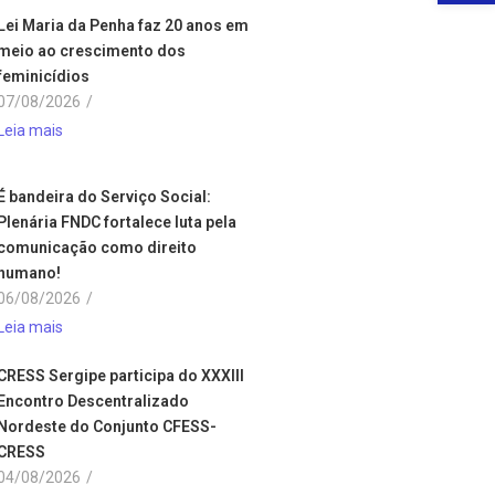
Lei Maria da Penha faz 20 anos em
meio ao crescimento dos
feminicídios
07/08/2026
/
Leia mais
É bandeira do Serviço Social:
Plenária FNDC fortalece luta pela
comunicação como direito
humano!
06/08/2026
/
Leia mais
CRESS Sergipe participa do XXXIII
Encontro Descentralizado
Nordeste do Conjunto CFESS-
CRESS
04/08/2026
/