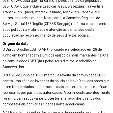
LGBTQIAP+, data que marca a luta pelos direitos da população
LGBTQIAP+, que incluem Lésbicas, Gays, Bissexuais, Travestis e
Transexuais, Queer, Intersexualidade, Assexuais, Pansexual e
outras, em todo o mundo. Nesta data, o Conselho Regional de
Serviço Social 18ª Região (CRESS Sergipe) reafirma o compromisso
ético político na visibilidade e atenção às demandas desta
população no reconhecimento de seus direitos sociais.
Origem da data
O Dia do Orgulho LGBTQIAP+ foi criado e é celebrado em 28 de
junho em homenagem a um dos episódios mais marcantes na luta
da comunidade LGBTQIA+ pelos seus direitos: a rebelião de
Stonewall Inn.
O dia 28 de junho de 1969 marcou a revolta da comunidade LBGT
contra uma série de invasões da polícia de Nova York aos bares que
eram frequentados por homossexuais, que eram presos e sofriam
represálias por parte das autoridades. A partir deste acontecimento
foram organizados vários protestos em favor dos direitos dos
homossexuais por várias cidades norte-americanas.
A 1ª Parada do Orgulho Gay, como era denominada na época, foi