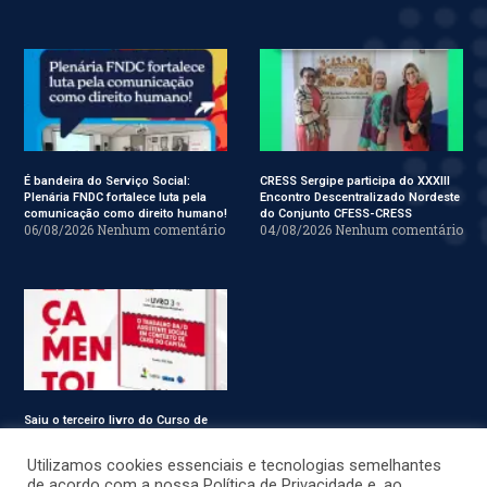
É bandeira do Serviço Social:
CRESS Sergipe participa do XXXIII
Plenária FNDC fortalece luta pela
Encontro Descentralizado Nordeste
comunicação como direito humano!
do Conjunto CFESS-CRESS
06/08/2026
Nenhum comentário
04/08/2026
Nenhum comentário
Saiu o terceiro livro do Curso de
Especialização em Serviço Social
31/07/2026
Nenhum comentário
Utilizamos cookies essenciais e tecnologias semelhantes
de acordo com a nossa Política de Privacidade e, ao