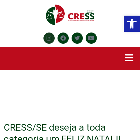
Abr
CRESS/SE deseja a toda
categoria um FELIZ NATAL!!