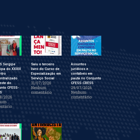
S Sergipe
Saiu o terceiro
Assuntos
cipa do XXXIII
livro do Curso de
jurídicos e
ntro
Especialização em
contábeis em
ntralizado
Serviço Social
pauta no Conjunto
31/07/2026
este do
CFESS-CRESS
Nenhum
29/07/2026
unto CFESS-
comentário
Nenhum
S
8/2026
comentário
hum
ntário