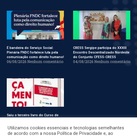
É bandeira do Serviço Social:
CRESS Sergipe participa do XXXIII
Plenária FNDC fortalece luta pela
Encontro Descentralizado Nordeste
comunicação como direito humano!
do Conjunto CFESS-CRESS
06/08/2026
Nenhum comentário
04/08/2026
Nenhum comentário
Saiu o terceiro livro do Curso de
Especialização em Serviço Social
31/07/2026
Nenhum comentário
Utilizamos cookies essenciais e tecnologias semelhantes
de acordo com a nossa Política de Privacidade e, ao