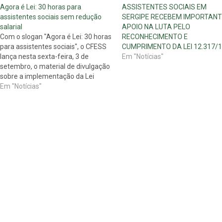
Agora é Lei: 30 horas para
ASSISTENTES SOCIAIS EM
assistentes sociais sem redução
SERGIPE RECEBEM IMPORTANT
salarial
APOIO NA LUTA PELO
Com o slogan "Agora é Lei: 30 horas
RECONHECIMENTO E
para assistentes sociais", o CFESS
CUMPRIMENTO DA LEI 12.317/
lança nesta sexta-feira, 3 de
Em "Notícias"
setembro, o material de divulgação
sobre a implementação da Lei
12.317, de 26 de agosto de 2010,
Em "Notícias"
que altera o artigo 5° da Lei de
Regulamentação Profissional (Lei
8.662/1993) e define a…