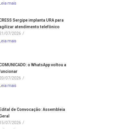
Leia mais
CRESS Sergipe implanta URA para
agilizar atendimento telefônico
21/07/2026
/
Leia mais
COMUNICADO: o WhatsApp voltou a
funcionar
20/07/2026
/
Leia mais
Edital de Convocação: Assembleia
Geral
15/07/2026
/