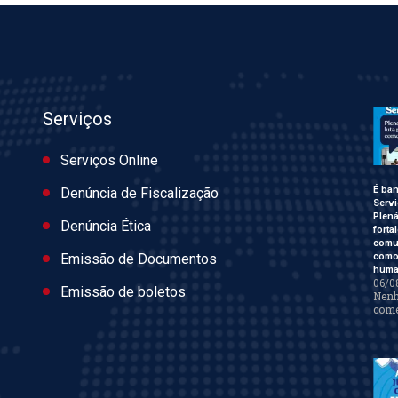
Serviços
Serviços Online
É ban
Denúncia de Fiscalização
Servi
Plen
Denúncia Ética
forta
comu
como 
Emissão de Documentos
huma
06/0
Emissão de boletos
Nen
come