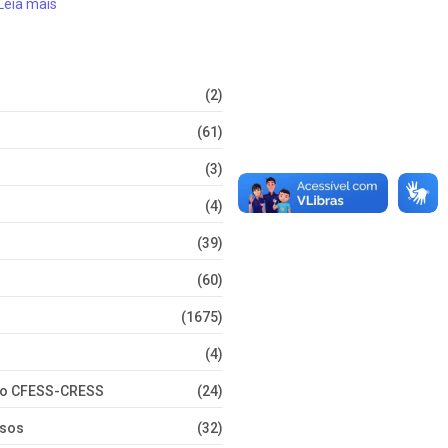
Leia mais
(2)
(61)
(3)
(4)
(39)
(60)
(1675)
(4)
nto CFESS-CRESS
(24)
rsos
(32)