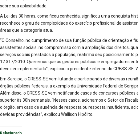
sobre sua aplicabilidade.
A Lei das 30 horas, como ficou conhecida, significou uma conquista histó
reconhece o grau de complexidade do exercício profissional de assiste
áreas que a categoria atua.
“O Conselho, no cumprimento de sua função pública de orientação e fisc
assistentes sociais, no compromisso com a ampliação dos direitos, quali
serviços sociais prestados à população, reafirma seu posicionamento
12.317/2010. Queremos que os gestores públicos e empregadores ente
deve ser implementada”, explicou o presidente interino do CRESS-SE, Wa
Em Sergipe, o CRESS-SE vem lutando e participando de diversas reun
órgãos públicos federais, a exemplo da Universidade Federal de Sergipe
Além disso, o CRESS-SE vem notificando casos de concursos públicos 
superior às 30h semanais. “Nesses casos, acionamos o Setor de Fiscaliza
o órgão, em caso de ausência de resposta ou resposta insuficiente, ac
devidas providências”, explicou Wallison Hipólito.
Relacionado