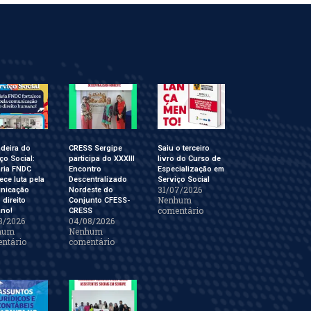
deira do
CRESS Sergipe
Saiu o terceiro
ço Social:
participa do XXXIII
livro do Curso de
ária FNDC
Encontro
Especialização em
lece luta pela
Descentralizado
Serviço Social
31/07/2026
nicação
Nordeste do
Nenhum
direito
Conjunto CFESS-
comentário
no!
CRESS
8/2026
04/08/2026
hum
Nenhum
ntário
comentário