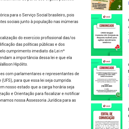
rica para o Serviço Social brasileiro, pois
ntes sociais junto à população nas inúmeras
alização do exercı́cio profissional das/os
ficação das políticas públicas e dos
 pelo cumprimento imediato da Lei nº
ndam a importância dessa lei e que ela
llison Hipólito.
iões com parlamentares e representantes de
 (UFS), para que essa lei seja cumprida.
em nosso estado que a carga horária seja
ção e Orientação para fiscalizar e notificar
ionamos nossa Assessoria Jurídica para as