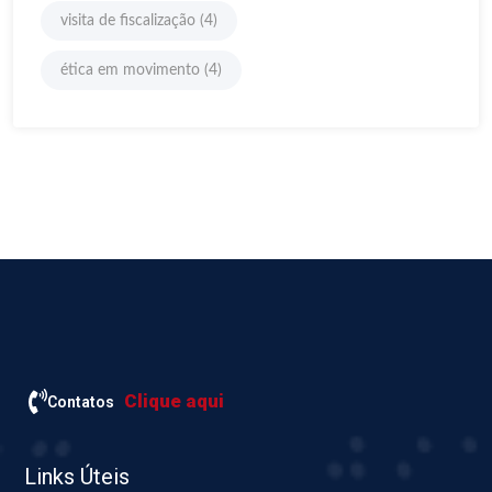
visita de fiscalização
(4)
ética em movimento
(4)
Clique aqui
Contatos
Links Úteis