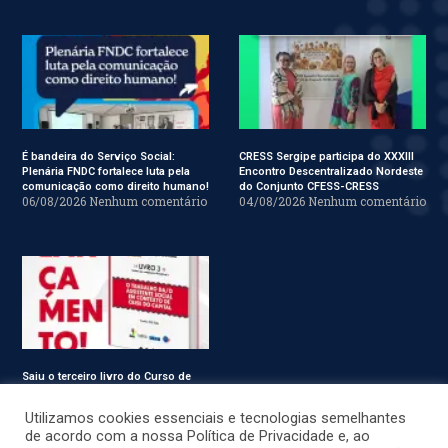
É bandeira do Serviço Social:
CRESS Sergipe participa do XXXIII
Plenária FNDC fortalece luta pela
Encontro Descentralizado Nordeste
comunicação como direito humano!
do Conjunto CFESS-CRESS
06/08/2026
Nenhum comentário
04/08/2026
Nenhum comentário
Saiu o terceiro livro do Curso de
Especialização em Serviço Social
31/07/2026
Nenhum comentário
Utilizamos cookies essenciais e tecnologias semelhantes
de acordo com a nossa Política de Privacidade e, ao