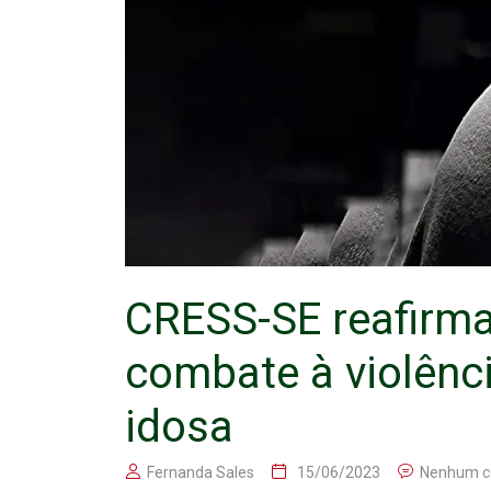
CRESS-SE reafirm
combate à violênc
idosa
Fernanda Sales
15/06/2023
Nenhum c