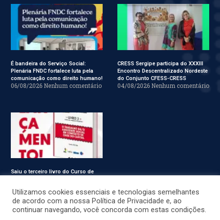
É bandeira do Serviço Social:
CRESS Sergipe participa do XXXIII
Plenária FNDC fortalece luta pela
Encontro Descentralizado Nordeste
comunicação como direito humano!
do Conjunto CFESS-CRESS
06/08/2026
Nenhum comentário
04/08/2026
Nenhum comentário
Saiu o terceiro livro do Curso de
Especialização em Serviço Social
31/07/2026
Nenhum comentário
Utilizamos cookies essenciais e tecnologias semelhantes
de acordo com a nossa Política de Privacidade e, ao
continuar navegando, você concorda com estas condições.
© CRESS-SE 2022. Todos os Direitos Reservados.