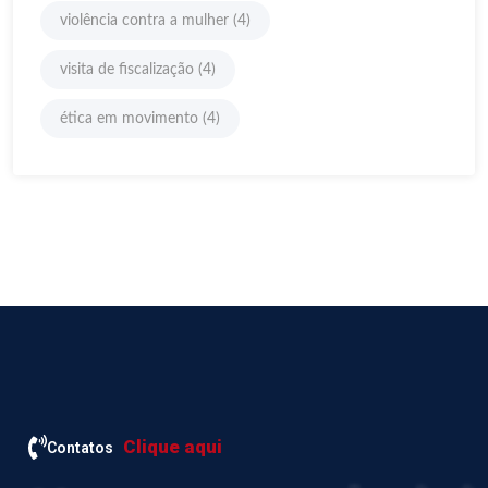
violência contra a mulher
(4)
visita de fiscalização
(4)
ética em movimento
(4)
Clique aqui
Contatos