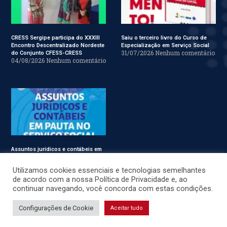
CRESS Sergipe participa do XXXIII
Saiu o terceiro livro do Curso de
Encontro Descentralizado Nordeste
Especialização em Serviço Social
31/07/2026
Nenhum comentário
do Conjunto CFESS-CRESS
04/08/2026
Nenhum comentário
Assuntos jurídicos e contábeis em
pauta no Conjunto CFESS-CRESS
29/07/2026
Nenhum comentário
Utilizamos cookies essenciais e tecnologias semelhantes
de acordo com a nossa Política de Privacidade e, ao
continuar navegando, você concorda com estas condições.
© CRESS-SE 2022. Todos os Direitos Reservados.
Configurações de Cookie
Aceitar tudo
Desenvolvido por
JSWEBMIDIA