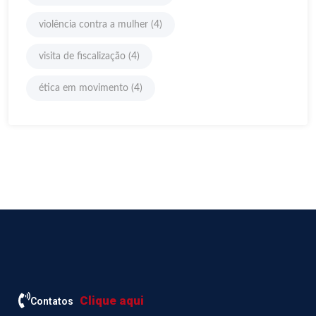
violência contra a mulher
(4)
visita de fiscalização
(4)
ética em movimento
(4)
Clique aqui
Contatos