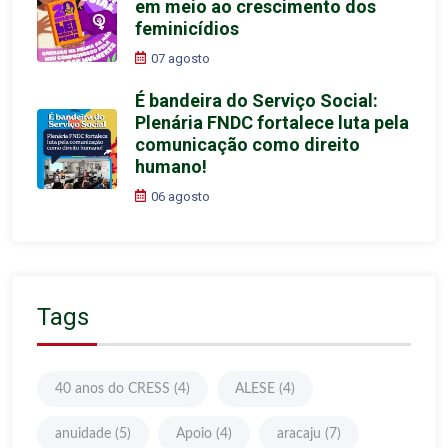
em meio ao crescimento dos
feminicídios
07 agosto
É bandeira do Serviço Social:
Plenária FNDC fortalece luta pela
comunicação como direito
humano!
06 agosto
Tags
40 anos do CRESS
(4)
ALESE
(4)
anuidade
(5)
Apoio
(4)
aracaju
(7)