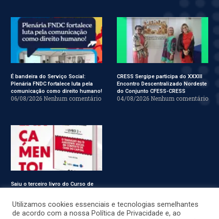
É bandeira do Serviço Social:
CRESS Sergipe participa do XXXIII
Plenária FNDC fortalece luta pela
Encontro Descentralizado Nordeste
comunicação como direito humano!
do Conjunto CFESS-CRESS
06/08/2026
Nenhum comentário
04/08/2026
Nenhum comentário
Saiu o terceiro livro do Curso de
Especialização em Serviço Social
31/07/2026
Nenhum comentário
Utilizamos cookies essenciais e tecnologias semelhantes
de acordo com a nossa Política de Privacidade e, ao