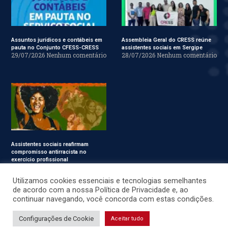
Assuntos jurídicos e contábeis em
Assembleia Geral do CRESS reúne
pauta no Conjunto CFESS-CRESS
assistentes sociais em Sergipe
29/07/2026
Nenhum comentário
28/07/2026
Nenhum comentário
Assistentes sociais reafirmam
compromisso antirracista no
exercício profissional
24/07/2026
Nenhum
comentário
Utilizamos cookies essenciais e tecnologias semelhantes
de acordo com a nossa Política de Privacidade e, ao
continuar navegando, você concorda com estas condições.
© CRESS-SE 2022. Todos os Direitos Reservados.
Configurações de Cookie
Aceitar tudo
Desenvolvido por
JSWEBMIDIA