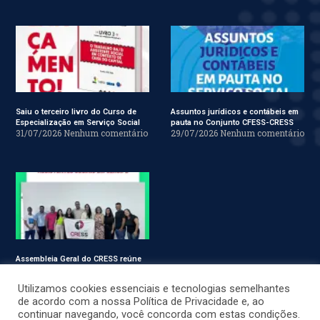
Saiu o terceiro livro do Curso de
Assuntos jurídicos e contábeis em
Especialização em Serviço Social
pauta no Conjunto CFESS-CRESS
31/07/2026
Nenhum comentário
29/07/2026
Nenhum comentário
Assembleia Geral do CRESS reúne
assistentes sociais em Sergipe
28/07/2026
Nenhum comentário
Utilizamos cookies essenciais e tecnologias semelhantes
de acordo com a nossa Política de Privacidade e, ao
continuar navegando, você concorda com estas condições.