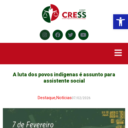
Abr
A luta dos povos indígenas é assunto para
assistente social
Destaque
,
Notícias
07/02/2026