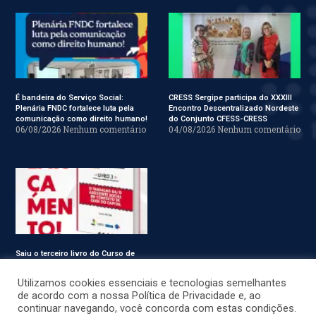
É bandeira do Serviço Social:
CRESS Sergipe participa do XXXIII
Plenária FNDC fortalece luta pela
Encontro Descentralizado Nordeste
comunicação como direito humano!
do Conjunto CFESS-CRESS
06/08/2026
Nenhum comentário
04/08/2026
Nenhum comentário
Saiu o terceiro livro do Curso de
Especialização em Serviço Social
31/07/2026
Nenhum comentário
Utilizamos cookies essenciais e tecnologias semelhantes
de acordo com a nossa Política de Privacidade e, ao
continuar navegando, você concorda com estas condições.