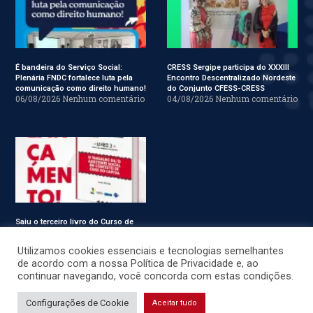
É bandeira do Serviço Social:
CRESS Sergipe participa do XXXIII
Plenária FNDC fortalece luta pela
Encontro Descentralizado Nordeste
comunicação como direito humano!
do Conjunto CFESS-CRESS
06/08/2026
Nenhum comentário
04/08/2026
Nenhum comentário
Saiu o terceiro livro do Curso de
Especialização em Serviço Social
31/07/2026
Nenhum comentário
Utilizamos cookies essenciais e tecnologias semelhantes
de acordo com a nossa Política de Privacidade e, ao
continuar navegando, você concorda com estas condições.
© CRESS-SE 2022. Todos os Direitos Reservados.
Configurações de Cookie
Aceitar tudo
Desenvolvido por
JSWEBMIDIA