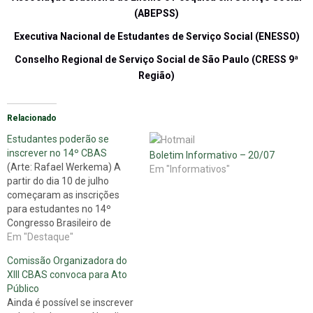
(ABEPSS)
Executiva Nacional de Estudantes de Serviço Social (ENESSO)
Conselho Regional de Serviço Social de São Paulo (CRESS 9ª
Região)
Relacionado
Estudantes poderão se
inscrever no 14º CBAS
Boletim Informativo – 20/07
(Arte: Rafael Werkema) A
Em "Informativos"
partir do dia 10 de julho
começaram as inscrições
para estudantes no 14º
Congresso Brasileiro de
Assistentes Sociais (CBAS).
Em "Destaque"
Quem tiver interesse pode
Comissão Organizadora do
acessar o
XIII CBAS convoca para Ato
site www.cbas2013.com.br
Público
para saber sobre valores de
Ainda é possível se inscrever
inscrição e a programação