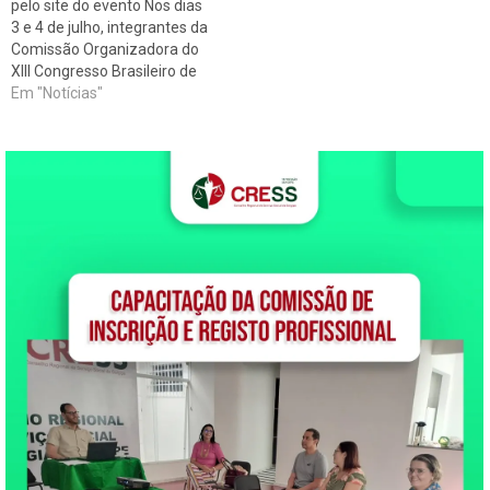
pelo site do evento Nos dias
completa do evento.
3 e 4 de julho, integrantes da
Informações sobre
Comissão Organizadora do
alojamento para estudantes
XIII Congresso Brasileiro de
devem ser verificadas…
Assistentes Sociais (CBAS)
Em "Notícias"
se reuniram na sede do
CFESS, em Brasília (DF) para
encaminhar os últimos
preparativos para o evento,
que se realizará em menos…