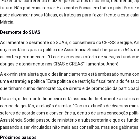
“Fazer uma conferência é dizer que estamos discutindo, debatendo, a
futuro. Não podemos recuar. E as conferências em todo o país têm se 
pode alavancar novas táticas, estratégias para fazer frente a esta c
Márcia.
Desmonte do SUAS
Ao lamentar o desmonte do SUAS, o conselheiro do CRESS Sergipe, Andr
orçamentários para a política de Assistência Social chegaram a 64% d
os cortes permanecem. “O corte ameaça a oferta de serviços fundame
abrigos e atendimento nos CRAS e CREAS”, lamentou André.
A ex-ministra alerta que o desfinanciamento está embasado numa conc
uma estratégia política “Esta política de restrição fiscal tem sido feita 
que tinham cunho democrático, de direito e de promoção da participação
Para ela, o desmonte financeiro está associado diretamente a outros ei
campo da gestão, a relação é similar. “Com a extinção de diversos minis
setores de acordo com a conveniência, dentro de uma concepção política
Assistência Social passou de ministério a subsecretaria e que os fundo
passando a ser vinculados não mais aos conselhos, mas aos gabinetes 
Próximos passos