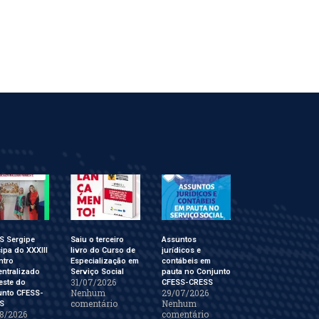
S Sergipe
Saiu o terceiro
Assuntos
cipa do XXXIII
livro do Curso de
jurídicos e
ntro
Especialização em
contábeis em
ntralizado
Serviço Social
pauta no Conjunto
31/07/2026
este do
CFESS-CRESS
Nenhum
29/07/2026
unto CFESS-
comentário
Nenhum
S
8/2026
comentário