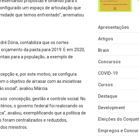
presentando propostas e olhando para o
configurado um espaço de articulação que
alamidade que temos enfrentado”, arrematou
Apresentações
Artigos
é Dória, contabiliza que os cortes
o orçamento da pasta para 2019. E em 2020,
Brain
ntais para a população, a exemplo de
Concursos
COVID-19
epção e, por este motivo, se configura
com o objetivo de arrasar com as iniciativas
Cursos
 social”, avaliou Márcia.
Destaque
xos: concepção, gestão e controle social. No
térios, o governo federal foi realocando os
Development
”, avaliou, exemplificando que a política de
Eleições do Conju
s foram centralizados e reduzidos,
dos ministros.
Empregos e Concu