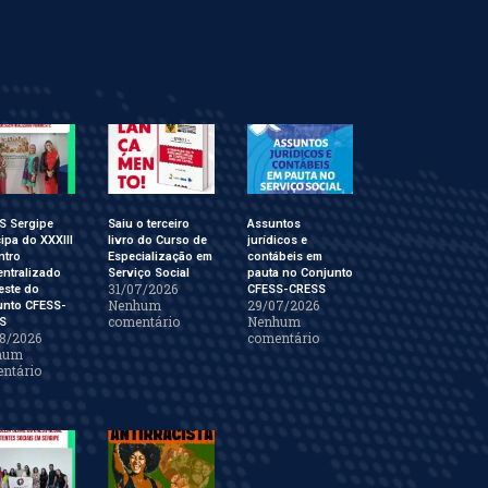
S Sergipe
Saiu o terceiro
Assuntos
cipa do XXXIII
livro do Curso de
jurídicos e
ntro
Especialização em
contábeis em
ntralizado
Serviço Social
pauta no Conjunto
31/07/2026
este do
CFESS-CRESS
Nenhum
29/07/2026
unto CFESS-
comentário
Nenhum
S
8/2026
comentário
hum
ntário