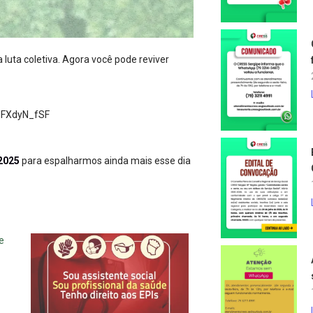
luta coletiva. Agora você pode reviver
dFXdyN_fSF
2025
para espalharmos ainda mais esse dia
e